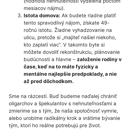
(hodnota nehnuteľnosti vydelená počtom
mesiacov nájmu).
Istota domova:
Ak budete riadne platiť
tento spravodlivý nájom, získate 49-
ročnú istotu. Žiadne vyhadzovanie na
ulicu, pretože si „majiteľ našiel niekoho,
kto zaplatí viac“. V takomto byte si
môžete dovoliť rekonštrukciu, plánovanie
budúcnosti a hlavne –
založenie rodiny v
čase, keď na to máte fyzicky a
mentálne najlepšie predpoklady, a nie
až pred dôchodkom.
Sme na rázcestí. Buď budeme naďalej chrániť
oligarchov a špekulantov s nehnuteľnosťami a
zmierime sa s tým, že naša spoločnosť vymrie,
alebo urobíme radikálny krok a vrátime bývanie
tým, ktorí ho reálne potrebujú pre život.