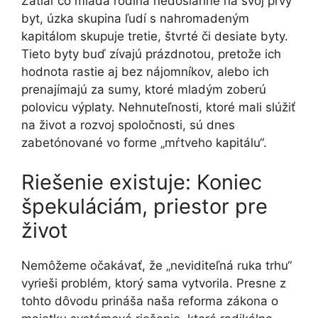
Zatiaľ čo mladá rodina nedosiahne na svoj prvý
byt, úzka skupina ľudí s nahromadeným
kapitálom skupuje tretie, štvrté či desiate byty.
Tieto byty buď zívajú prázdnotou, pretože ich
hodnota rastie aj bez nájomníkov, alebo ich
prenajímajú za sumy, ktoré mladým zoberú
polovicu výplaty. Nehnuteľnosti, ktoré mali slúžiť
na život a rozvoj spoločnosti, sú dnes
zabetónované vo forme „mŕtveho kapitálu“.
Riešenie existuje: Koniec
špekuláciám, priestor pre
život
Nemôžeme očakávať, že „neviditeľná ruka trhu“
vyrieši problém, ktorý sama vytvorila. Presne z
tohto dôvodu prináša naša reforma zákona o