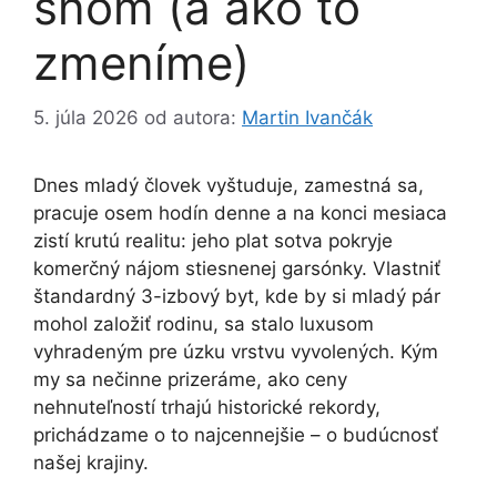
snom (a ako to
zmeníme)
5. júla 2026
od autora:
Martin Ivančák
Dnes mladý človek vyštuduje, zamestná sa,
pracuje osem hodín denne a na konci mesiaca
zistí krutú realitu: jeho plat sotva pokryje
komerčný nájom stiesnenej garsónky. Vlastniť
štandardný 3-izbový byt, kde by si mladý pár
mohol založiť rodinu, sa stalo luxusom
vyhradeným pre úzku vrstvu vyvolených. Kým
my sa nečinne prizeráme, ako ceny
nehnuteľností trhajú historické rekordy,
prichádzame o to najcennejšie – o budúcnosť
našej krajiny.