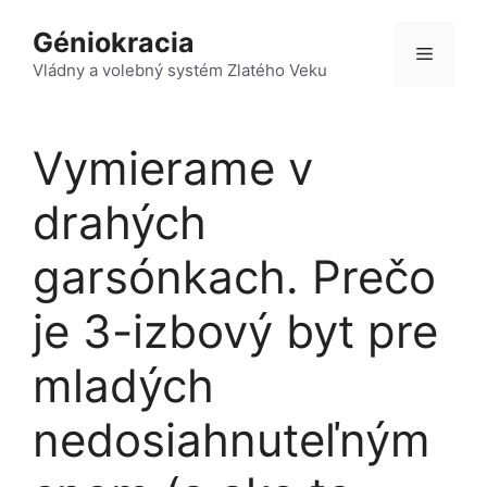
Preskočiť
Géniokracia
na
Menu
obsah
Vládny a volebný systém Zlatého Veku
Vymierame v
drahých
garsónkach. Prečo
je 3-izbový byt pre
mladých
nedosiahnuteľným