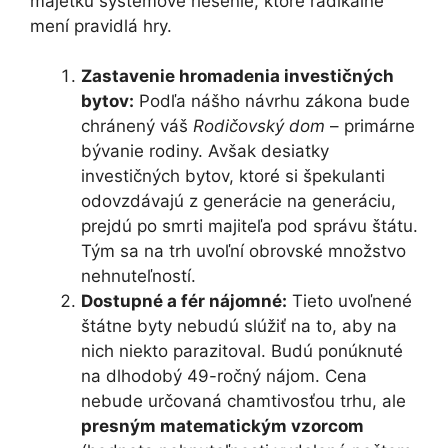
majetku systémové riešenie, ktoré radikálne
mení pravidlá hry.
Zastavenie hromadenia investičných
bytov:
Podľa nášho návrhu zákona bude
chránený váš
Rodičovský dom
– primárne
bývanie rodiny. Avšak desiatky
investičných bytov, ktoré si špekulanti
odovzdávajú z generácie na generáciu,
prejdú po smrti majiteľa pod správu štátu.
Tým sa na trh uvoľní obrovské množstvo
nehnuteľností.
Dostupné a fér nájomné:
Tieto uvoľnené
štátne byty nebudú slúžiť na to, aby na
nich niekto parazitoval. Budú ponúknuté
na dlhodobý 49-ročný nájom. Cena
nebude určovaná chamtivosťou trhu, ale
presným matematickým vzorcom