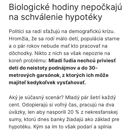
Biologické hodiny nepočkajú
na schválenie hypotéky
Politici sa radi sťažujú na demografickú krízu.
Hromžia, že sa rodí málo detí, populácia starne
a o pár rokov nebude mať kto pracovať na
dôchodky. Nikto z nich sa však nepozrie na
koreň problému:
Mladí ľudia nechcú priviesť
deti do neistoty podnájmov a do 30-
metrových garsónok, z ktorých ich môže
majiteľ kedykoľvek vysťahovať.
Aký je súčasný scenár? Mladý pár šetrí každý
cent. Odopierajú si voľný čas, pracujú na dva
úväzky, len aby nasporili 20 % z nekresťanskej
sumy, ktorú dnes banky žiadajú ako základ pre
hypotéku. Kým sa im to však podarí a splnia